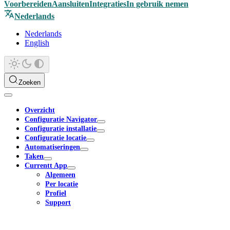
Voorbereiden
Aansluiten
Integraties
In gebruik nemen
Nederlands
Nederlands
English
Zoeken
Overzicht
Configuratie Navigator
Configuratie installatie
Configuratie locatie
Automatiseringen
Taken
Currentt App
Algemeen
Per locatie
Profiel
Support